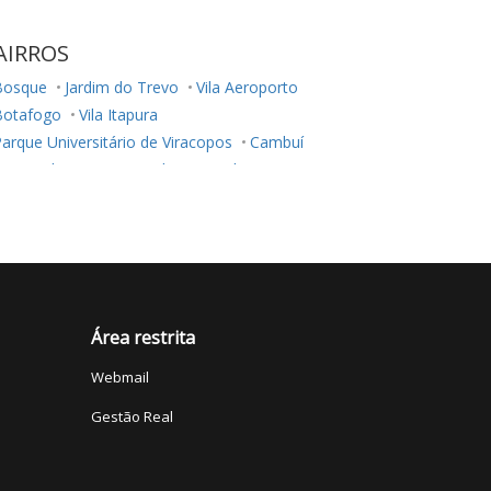
AIRROS
Bosque
Jardim do Trevo
Vila Aeroporto
Botafogo
Vila Itapura
arque Universitário de Viracopos
Cambuí
Taquaral
Centro
Jardim Guanabara
ardim dos Oliveiras
Jardim Chapadão
Jardim do Lago
Swiss Park
Área restrita
Webmail
Gestão Real