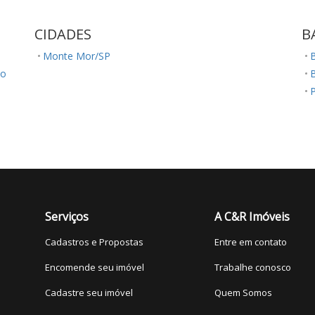
CIDADES
B
Monte Mor/SP
ão
P
J
Serviços
A C&R Imóveis
Cadastros e Propostas
Entre em contato
Encomende seu imóvel
Trabalhe conosco
Cadastre seu imóvel
Quem Somos