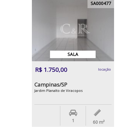
SA000477
SALA
R$ 1.750,00
locação
Campinas/SP
Jardim Planalto de Viracopos
1
60
m²