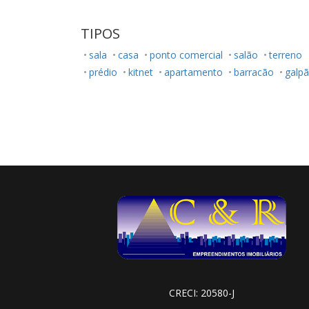
TIPOS
sala
casa
ponto comercial
salão
terreno
prédio
kitnet
apartamento
barracão
galp
CRECI: 20580-J