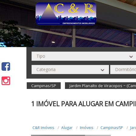
Campinas/SP
Jardim Planalto de Viracopos ~ (Ca
1 IMÓVEL PARA ALUGAR EM CAMPI
C&R Imóveis
Alugar
Imóveis
Campinas/SP
Jar