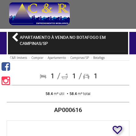
APARTAMENTO À VENDA NO BOTAFOGO EM
CAMPINAS/SP
C&R Imóveis
Comprar
Apartamento
Campinas/SP
Botafogo
1
1
1
58.4
m² útil
58.4
m² total
AP000616