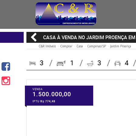
CASA À VENDA NO JARDIM PROENÇA EM
C&R Imóveis
Comprar
Casa
Campinas/SP
Jardim Proença
3
1
3
4
VENDA
1.500.000,00
IPTU
R$ 774,48