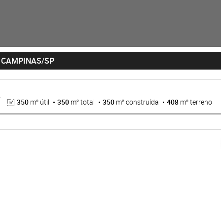
 CAMPINAS/SP
350
m² útil
350
m² total
350
m² construída
408
m² terreno