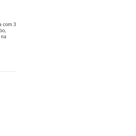
ea com 3
bo,
 na