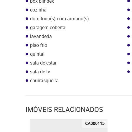
box blindex
cozinha
domitorio(s) com armario(s)
garagem coberta
lavanderia
piso frio
quintal
sala de estar
sala de tv
churrasqueira
IMÓVEIS RELACIONADOS
CA000115