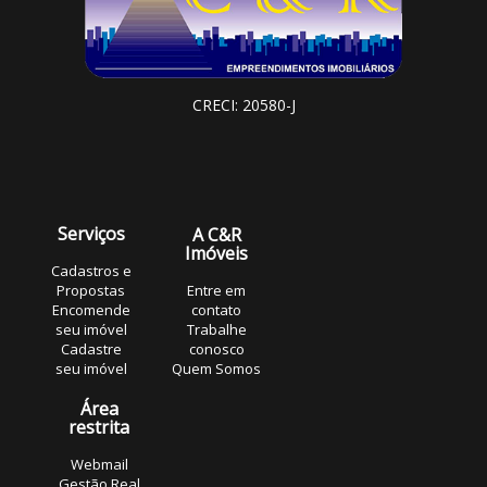
CRECI: 20580-J
Serviços
A C&R
Imóveis
Cadastros e
Propostas
Entre em
Encomende
contato
seu imóvel
Trabalhe
Cadastre
conosco
seu imóvel
Quem Somos
Área
restrita
Webmail
Gestão Real