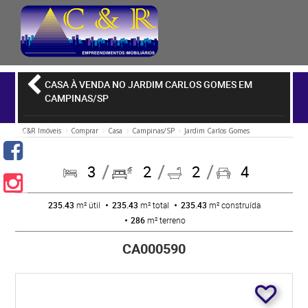
CASA À VENDA NO JARDIM CARLOS GOMES EM
CAMPINAS/SP
C&R Imóveis
Comprar
Casa
Campinas/SP
Jardim Carlos Gomes
3
2
2
4
235.43
m² útil
235.43
m² total
235.43
m² construída
286
m² terreno
CA000590