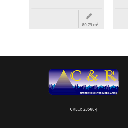
80.73
m²
CRECI: 20580-J