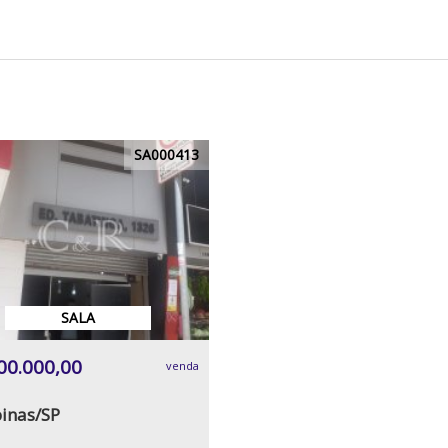
SA000413
SALA
00.000,00
venda
inas/SP