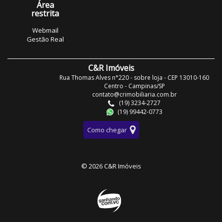
Área
restrita
Webmail
Gestão Real
C&R Imóveis
Rua Thomas Alves n°220 - sobre loja - CEP 13010-160
Centro - Campinas/SP
contato@crimobiliaria.com.br
(19) 3234-2727
(19) 99442-0773
Como chegar
© 2026 C&R Imóveis