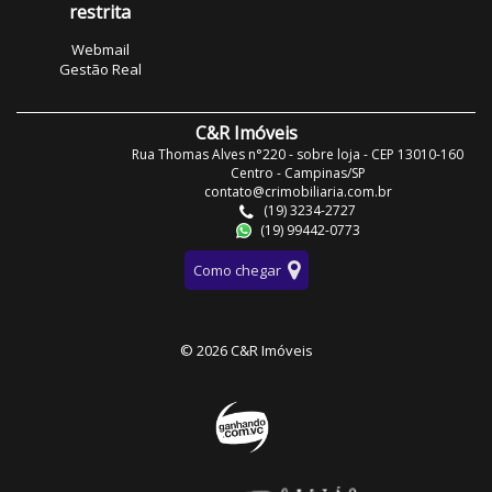
restrita
Webmail
Gestão Real
C&R Imóveis
Rua Thomas Alves n°220 - sobre loja - CEP 13010-160
Centro - Campinas/SP
contato@crimobiliaria.com.br
(19) 3234-2727
(19) 99442-0773
Como chegar
© 2026 C&R Imóveis