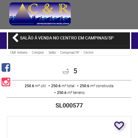
SALÃO À VENDA NO CENTRO EM CAMPINAS/SP
C&R Imóveis
Comprar
Salão
Campinas/SP
Centro
5
250.6
m² útil
250.6
m² total
250.6
m² construída
250.6
m² terreno
SL000577