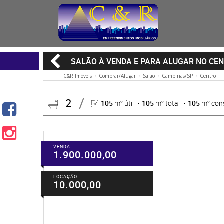
SALÃO À VENDA E PARA ALUGAR NO CE
C&R Imóveis
Comprar/Alugar
Salão
Campinas/SP
Centro
2
105
m² útil
105
m² total
105
m² con
VENDA
1.900.000,00
LOCAÇÃO
10.000,00