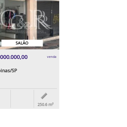
SALÃO
.000.000,00
venda
inas/SP
250.6
m²