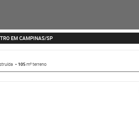
NTRO EM CAMPINAS/SP
struída
105
m² terreno