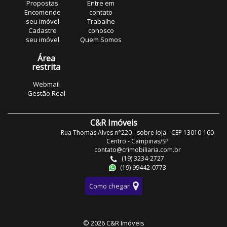
Propostas
Entre em
Encomende
contato
seu imóvel
Trabalhe
Cadastre
conosco
seu imóvel
Quem Somos
Área
restrita
Webmail
Gestão Real
C&R Imóveis
Rua Thomas Alves n°220 - sobre loja - CEP 13010-160
Centro - Campinas/SP
contato@crimobiliaria.com.br
(19) 3234-2727
(19) 99442-0773
Como chegar
© 2026 C&R Imóveis