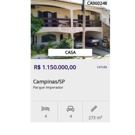
CA000248
CASA
R$ 1.150.000,00
venda
Campinas/SP
Parque Imperador
4
4
273
m²