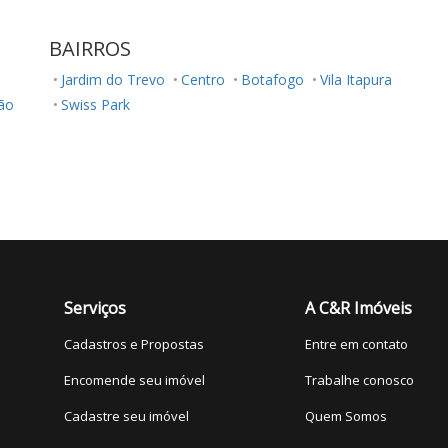
BAIRROS
Jardim do Trevo
Centro
Botafogo
Vila Itapura
ão
Swiss Park
Serviços
A C&R Imóveis
Cadastros e Propostas
Entre em contato
Encomende seu imóvel
Trabalhe conosco
Cadastre seu imóvel
Quem Somos