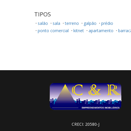
TIPOS
salão
sala
terreno
galpão
prédio
ponto comercial
kitnet
apartamento
barrac
CRECI: 20580-J