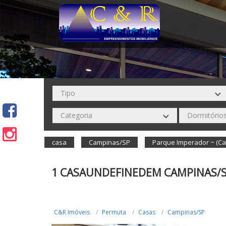
casa
Campinas/SP
Parque Imperador ~ (C
1 CASAUNDEFINEDEM CAMPINAS/
C&R Imóveis
Permuta
Casas
Campinas/SP