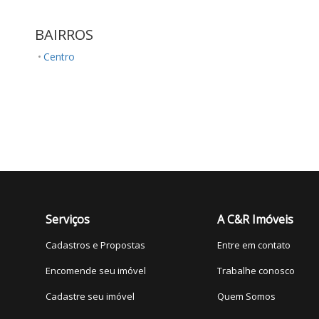
BAIRROS
Centro
Serviços
A C&R Imóveis
Cadastros e Propostas
Entre em contato
Encomende seu imóvel
Trabalhe conosco
Cadastre seu imóvel
Quem Somos