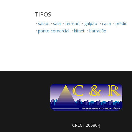
TIPOS
salão
sala
terreno
galpão
casa
prédio
ponto comercial
kitnet
barracão
CRECI: 20580-J