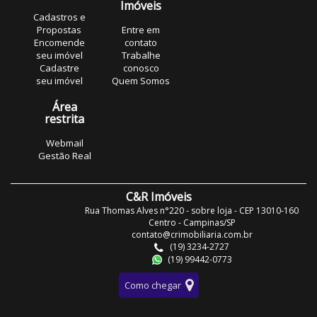
Imóveis
Cadastros e
Propostas
Entre em
Encomende
contato
seu imóvel
Trabalhe
Cadastre
conosco
seu imóvel
Quem Somos
Área
restrita
Webmail
Gestão Real
C&R Imóveis
Rua Thomas Alves n°220 - sobre loja - CEP 13010-160
Centro - Campinas/SP
contato@crimobiliaria.com.br
(19) 3234-2727
(19) 99442-0773
Como chegar