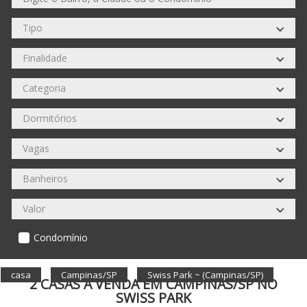
Condomínio
casa
Campinas/SP
Swiss Park ~ (Campinas/SP)
2 CASAS À VENDA EM CAMPINAS/SP NO
SWISS PARK