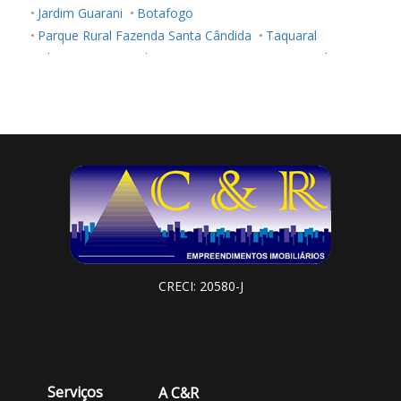
Jardim Guarani
Botafogo
Parque Rural Fazenda Santa Cândida
Taquaral
Vila Aeroporto
Vila São Bento
Parque Imperador
Centro
Parque Taquaral
Jardim Paraíso
Jardim Magnólia
Vila Industrial
Jardim Carlos Gomes
Vila Nova
Parque Nova Campinas
Nova Campinas
Jardim Proença
Residencial Parque da Fazenda
Jardim Proença I
Tijuco das Telhas
Vila Itapura
Vila Paraíso
Jardim Campos Elíseos
Jardim Nova Europa
CRECI: 20580-J
Serviços
A C&R