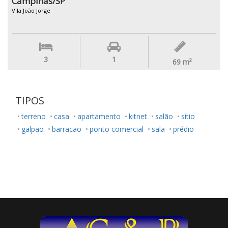
Campinas/SP
Vila João Jorge
3
1
69
m²
TIPOS
terreno
casa
apartamento
kitnet
salão
sítio
galpão
barracão
ponto comercial
sala
prédio