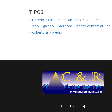
TIPOS
terreno
casa
apartamento
kitnet
salão
sítio
galpão
barracão
ponto comercial
sal
cobertura
prédio
CRECI: 20580-J