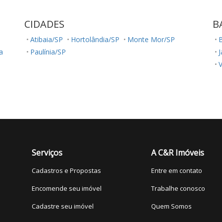
CIDADES
B
Atibaia/SP
Hortolândia/SP
Monte Mor/SP
a
Paulínia/SP
V
R
S
C
J
J
Serviços
A C&R Imóveis
Cadastros e Propostas
Entre em contato
V
Encomende seu imóvel
Trabalhe conosco
Cadastre seu imóvel
Quem Somos