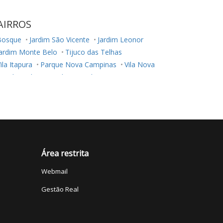
AIRROS
Bosque
Jardim São Vicente
Jardim Leonor
Jardim Monte Belo
Tijuco das Telhas
ila Itapura
Parque Nova Campinas
Vila Nova
esidencial Parque da Fazenda
Jardim Carlos Gomes
Vila Aeroporto
Parque Imperador
Jardim do Trevo
Centro
wiss Park
Jardim Proença
Nova Campinas
idade Satélite Íris
Parque Taquaral
ardim Proença I
Vila Marieta
Parque Beatriz
ardim Professora Tarcília
Jardim Guarani
Área restrita
Botafogo
Loteamento Parque dos Alecrins
Webmail
ila Industrial
Jardim Ibirapuera
Parque Rural Fazenda Santa Cândida
Taquaral
Gestão Real
Cambuí
Jardim Magnólia
Jardim Paraíso
Jardim Nova Europa
Jardim Campos Elíseos