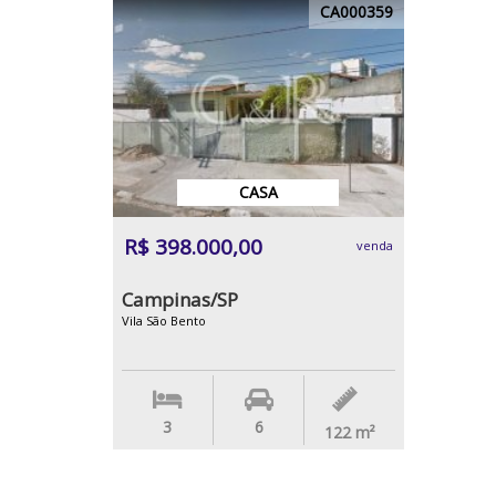
CA000359
CASA
R$ 398.000,00
venda
Campinas/SP
Vila São Bento
3
6
122
m²