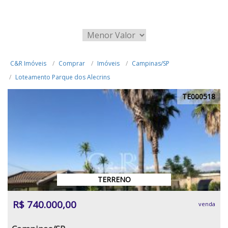
C&R Imóveis
Comprar
Imóveis
Campinas/SP
Loteamento Parque dos Alecrins
TE000518
TERRENO
R$ 740.000,00
venda