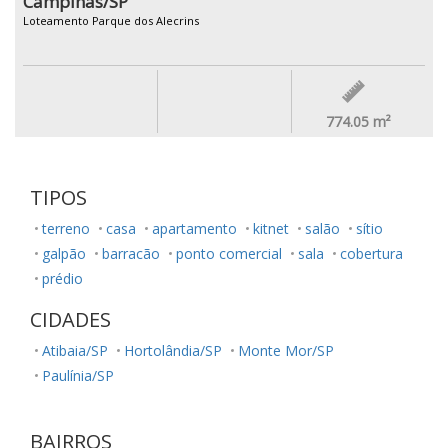
Campinas/SP
Loteamento Parque dos Alecrins
774.05
m²
TIPOS
terreno
casa
apartamento
kitnet
salão
sítio
galpão
barracão
ponto comercial
sala
cobertura
prédio
CIDADES
Atibaia/SP
Hortolândia/SP
Monte Mor/SP
Paulínia/SP
BAIRROS