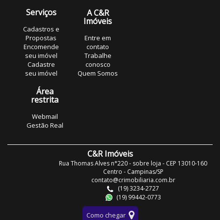
Serviços
A C&R
Imóveis
Cadastros e
Propostas
Entre em
Encomende
contato
seu imóvel
Trabalhe
Cadastre
conosco
seu imóvel
Quem Somos
Área
restrita
Webmail
Gestão Real
C&R Imóveis
Rua Thomas Alves n°220 - sobre loja - CEP 13010-160
Centro - Campinas/SP
contato@crimobiliaria.com.br
(19) 3234-2727
(19) 99442-0773
Como chegar