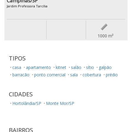
Campinas/SP
Jardim Professora Tarcília
1000
m²
TIPOS
casa
apartamento
kitnet
salão
sítio
galpão
barracão
ponto comercial
sala
cobertura
prédio
CIDADES
Hortolândia/SP
Monte Mor/SP
BAIRROS