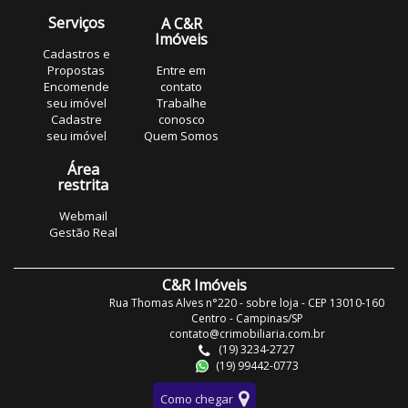
Serviços
A C&R
Imóveis
Cadastros e
Propostas
Entre em
Encomende
contato
seu imóvel
Trabalhe
Cadastre
conosco
seu imóvel
Quem Somos
Área
restrita
Webmail
Gestão Real
C&R Imóveis
Rua Thomas Alves n°220 - sobre loja - CEP 13010-160
Centro - Campinas/SP
contato@crimobiliaria.com.br
(19) 3234-2727
(19) 99442-0773
Como chegar